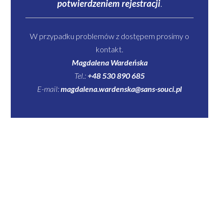
potwierdzeniem rejestracji
.
W przypadku problemów z dostępem prosimy o
kontakt.
Magdalena Wardeńska
Tel.:
+48 530 890 685
E-mail:
magdalena.wardenska
@sans-souci.pl
Username or E-mail
Hasło