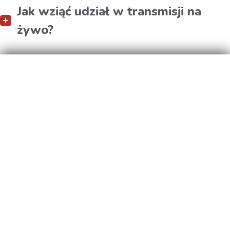
Jak wziąć udział w transmisji na
żywo?
BIURO ORGANIZACYJNE
Sans Souci Damian Gruszczyński, Ewa Maza sp.j.
ul. Zakręt 16,
60-351 Poznań
NIP: 7792443773 |
KRS: 0000624779
Damian Gruszczyński D.G. Eventsfactory
ul. Lipowa 41A, 62-100 Wągrowiec
NIP:7661097000
+48 61 662 49 59
biuro@sans-souci.pl