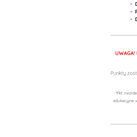
UWAGA!
Punkty zos
*Pkt. tward
edukacyjne w