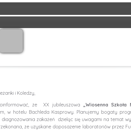
O WYDARZENIU
PROGRAM
PARTNERZY
eżanki i Koledzy,
oinformować, że XX jubileuszowa
„Wiosenna Szkoła Mi
m, w hotelu Bachleda Kasprowy. Planujemy bogaty prog
diagnozowania zakażeń dzieląc się uwagami na temat wyk
zekonana, że uzyskane doposażenie laboratoriów przez 