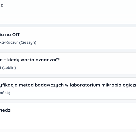
wa
ia na OIT
ka-Kaczur (Cieszyn)
e – kiedy warto oznaczać?
 (Lublin)
ryfikacja metod badawczych w laboratorium mikrobiologic
ańsk)
iedzi