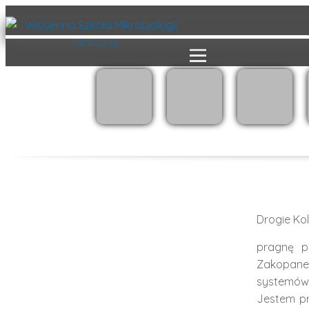
Drogie Kol
pragnę p
Zakopane
systemów 
Jestem pr