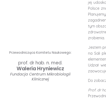
jej udosk
Polsce z
Planujemy
zagadnien
tym obsza
zdrowotne
zrobienia.
Jestem pr
Przewodnicząca Komitetu Naukowego:
na Sali p
elementem
prof. dr hab. n. med.
Udział wi
Waleria Hryniewicz
zaowocuje
Fundacja Centrum Mikrobiologii
Klinicznej
Do zobac
Prof. dr h
Przewodn