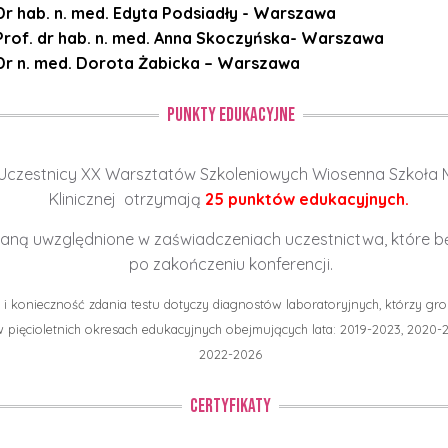
Dr hab. n. med. Edyta Podsiadły - Warszawa
Prof. dr hab. n. med. Anna Skoczyńska- Warszawa
Dr n. med. Dorota Żabicka – Warszawa
PUNKTY EDUKACYJNE
Uczestnicy XX Warsztatów Szkoleniowych Wiosenna Szkoła Mi
Klinicznej otrzymają
2
5
punktów edukacyjnych.
taną uwzględnione w zaświadczeniach uczestnictwa, które 
po zakończeniu konferencji.
e i konieczność zdania testu dotyczy diagnostów laboratoryjnych, którzy g
 pięcioletnich okresach edukacyjnych obejmujących lata: 2019-2023, 2020-2
2022-2026
CERTYFIKATY