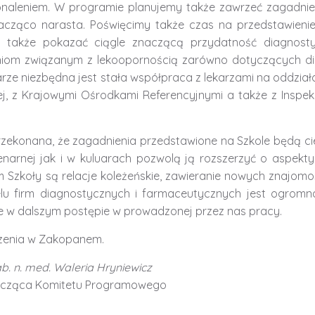
onaleniem. W programie planujemy także zawrzeć zagadnien
nacząco narasta. Poświęcimy także czas na przedstawien
 także pokazać ciągle znaczącą przydatność diagnostyk
iom związanym z lekoopornością zarówno dotyczących diagn
rze niezbędna jest stała współpraca z lekarzami na oddział
j, z Krajowymi Ośrodkami Referencyjnymi a także z Inspe
zekonana, że zagadnienia przedstawione na Szkole będą ci
lenarnej jak i w kuluarach pozwolą ją rozszerzyć o aspekt
 Szkoły są relacje koleżeńskie, zawieranie nowych znajomoś
elu firm diagnostycznych i farmaceutycznych jest ogromn
 w dalszym postępie w prowadzonej przez nas pracy.
zenia w Zakopanem.
ab. n. med. Waleria Hryniewicz
icząca Komitetu Programowego